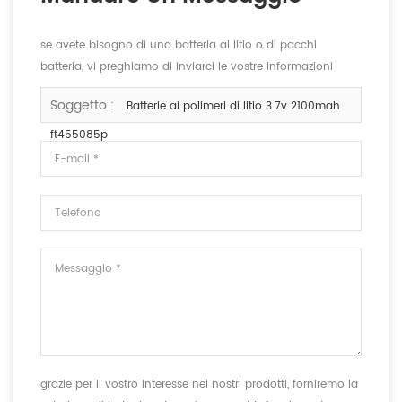
se avete bisogno di una batteria al litio o di pacchi
batteria, vi preghiamo di inviarci le vostre informazioni
dettagliate sulla tensione, la capacità e le dimensioni.
Soggetto :
Batterie ai polimeri di litio 3.7v 2100mah
ft455085p
grazie per il vostro interesse nei nostri prodotti, forniremo la