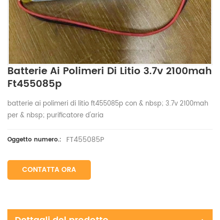
Batterie Ai Polimeri Di Litio 3.7v 2100mah
Ft455085p
batterie ai polimeri di litio ft455085p con & nbsp; 3.7v 2100mah
per & nbsp; purificatore d'aria
FT455085P
Oggetto numero.:
CONTATTA ORA