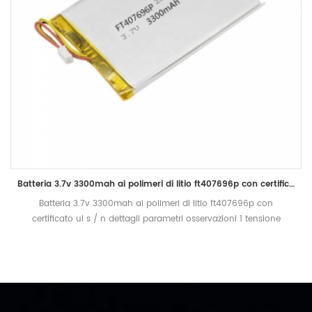
Batteria 3.7v 3300mah ai polimeri di litio ft407696p con certificato ul
Batteria 3.7v 3300mah ai polimeri di litio ft407696p con
certificato ul s / n dettagli parametri osservazioni 1 tensione
nominale 3.7v 2 nominale capacità 3300mAh scarico da 0,2 c
a 2,75 v dopo una carica completa entro 1 ora, misurando il
tempo di scarica 3 tensione di carica limitata 4.2v 4 resistenza
interna ≤180mΩ 5 modalità di ricarica ç.ç / c.v. 6 carica standard
attuale 660mA 0.2C 7 corrente di carica massima 3300ma 1c 8
corrente di scarica standard 660mA 0.2C 9 massima corrente di