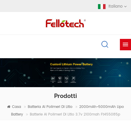
Italiano
Prodotti
Casa
Batteria Ai Polimeri Di Litio
2000mAh~5000mAh Lipo
Battery
Batterie Ai Polimeri Di Litio 3.7v 2100mah Ft455085p