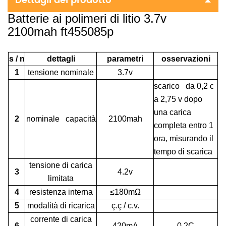
Dettagli del prodotto
Batterie ai polimeri di litio 3.7v
2100mah ft455085p
s / n
dettagli
parametri
osservazioni
1
tensione nominale
3.7v
scarico da 0,2 c
a 2,75 v dopo
una carica
2
nominale capacità
2100mah
completa entro 1
ora, misurando il
tempo di scarica
tensione di carica
3
4.2v
limitata
4
resistenza interna
≤180mΩ
5
modalità di ricarica
ç.ç / c.v.
corrente di carica
6
420mA
0.2C