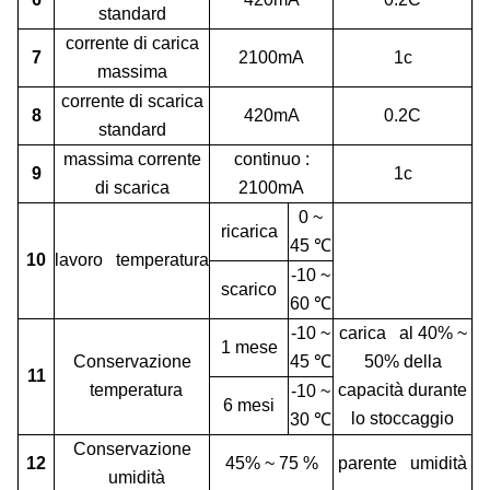
standard
corrente di carica
7
2100mA
1c
massima
corrente di scarica
8
420mA
0.2C
standard
massima corrente
continuo
:
9
1c
di scarica
2100mA
0 ~
ricarica
45
℃
10
lavoro temperatura
-10 ~
scarico
60
℃
-10 ~
carica al 40% ~
1 mese
Conservazione
45
℃
50% della
11
temperatura
capacità durante
-10 ~
6 mesi
lo stoccaggio
30
℃
Conservazione
12
45% ~ 75
%
parente umidità
umidità