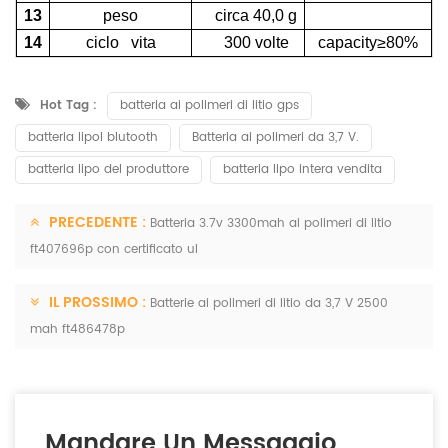
13
peso
circa 40,0 g
14
ciclo vita
300 volte
capacity≥80%
Hot Tag :
batteria ai polimeri di litio gps
batteria lipol blutooth
Batteria ai polimeri da 3,7 V.
batteria lipo del produttore
batteria lipo intera vendita
PRECEDENTE :
Batteria 3.7v 3300mah ai polimeri di litio
ft407696p con certificato ul
IL PROSSIMO :
Batterie ai polimeri di litio da 3,7 V 2500
mah ft486478p
Mandare Un Messaggio