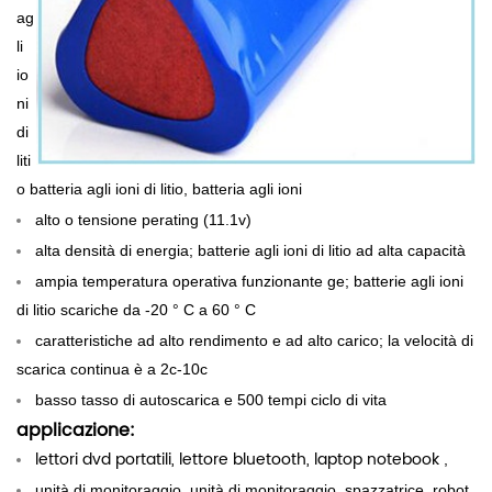
ag
li
io
ni
di
liti
o batteria agli ioni di litio, batteria agli ioni
alto o
tensione perating (11.1v)
alta densità di energia; batterie agli ioni di litio ad alta capacità
ampia temperatura operativa funzionante
ge; batterie agli ioni
di litio scariche da -20 ° C a 60 ° C
caratteristiche ad alto rendimento e ad alto carico; la velocità di
scarica continua è a 2c-10c
basso tasso di autoscarica e 500
tempi ciclo di vita
applicazione:
lettori dvd portatili,
lettore bluetooth, laptop notebook
,
unità di monitoraggio, unità di monitoraggio, spazzatrice, robot