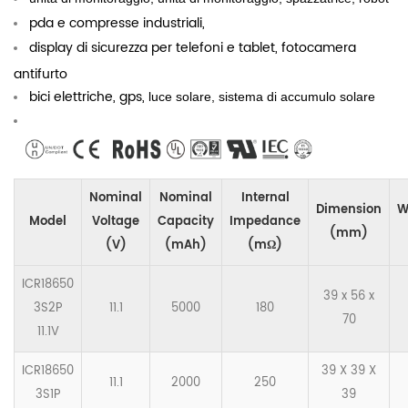
pda e compresse industriali,
display di sicurezza per telefoni e tablet, fotocamera
antifurto
bici elettriche, gps,
luce solare, sistema di accumulo solare
Nominal
Nominal
Internal
Dimension
W
Model
Voltage
Capacity
Impedance
(mm)
(V)
(mAh)
(mΩ)
ICR18650
39 x 56 x
3S2P
11.1
5000
180
70
11.1V
ICR18650
39 X 39 X
11.1
2000
250
3S1P
39