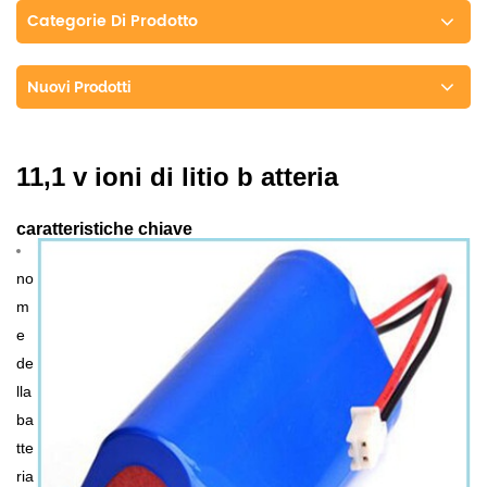
Categorie Di Prodotto
Nuovi Prodotti
11,1 v ioni di litio b
atteria
caratteristiche chiave
no
m
e
de
lla
ba
tte
ria