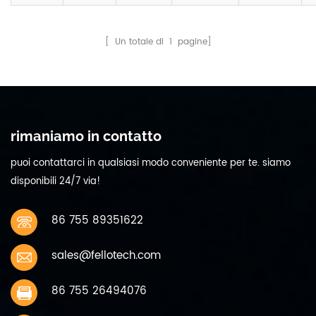
[ Un totale di
1
pagine]
rimaniamo in contatto
puoi contattarci in qualsiasi modo conveniente per te. siamo
disponibili 24/7 via!
86 755 89351622
sales@fellotech.com
86 755 26494076