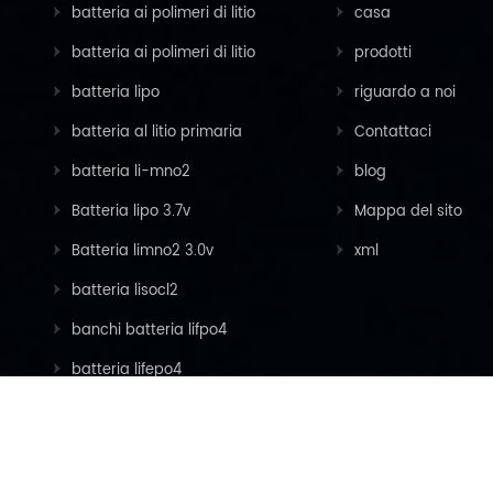
batteria ai polimeri di litio
casa
batteria ai polimeri di litio
prodotti
batteria lipo
riguardo a noi
batteria al litio primaria
Contattaci
batteria li-mno2
blog
Batteria lipo 3.7v
Mappa del sito
Batteria limno2 3.0v
xml
batteria lisocl2
banchi batteria lifpo4
batteria lifepo4
© FELLO TECH CO., LTD .