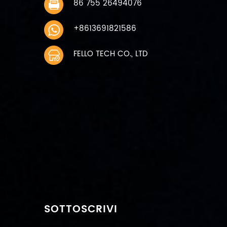
86 755 26494076
+8613691821586
FELLO TECH CO., LTD
SOTTOSCRIVI