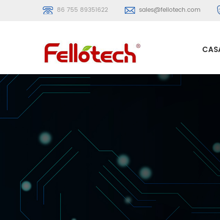
86 755 89351622
sales@fellotech.com
CAS