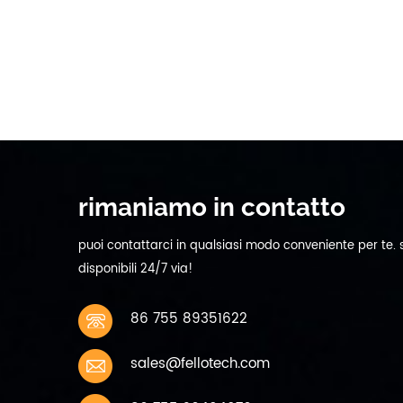
cap
addominali
ca
0.2
com
tem
car
mod
cor
cor
sc
cor
rimaniamo in contatto
tem
sca
puoi contattarci in qualsiasi modo conveniente per te.
con
disponibili 24/7 via!
40%
sto
86 755 89351622
sto
pes
sales@fellotech.com
ca