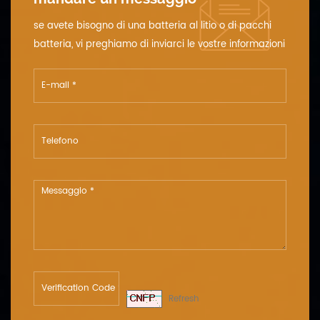
temperatura di conservazione
gamma 0 ~ 35 ℃ 60 ± 25% r.h.
se avete bisogno di una batteria al litio o di pacchi
allo stato della spedizione 8
batteria, vi preghiamo di inviarci le vostre informazioni
peso circa: 25 kg 9 taglia 420 x
dettagliate sulla tensione, la capacità e le dimensioni.
130 x 320 mm 10 contenitore di
plastica addominali
Refresh