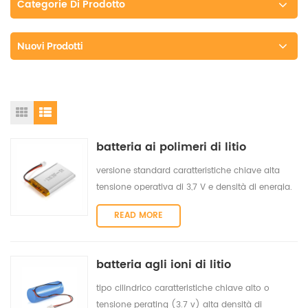
Categorie Di Prodotto
Nuovi Prodotti
batteria ai polimeri di litio
versione standard caratteristiche chiave alta
tensione operativa di 3,7 V e densità di energia.
alta velocità di scarica per dispositivi più
READ MORE
potenti. Le batterie ai polimeri di litio hanno una
velocità di scarica eccezionale, sufficiente per
alimentare un disco rigido, il motore di una
batteria agli ioni di litio
videocamera e altri dispositivi. scarico stabile in
varie condizioni di temperatura ambientale. Le
tipo cilindrico caratteristiche chiave alto o
batterie ai polimeri di ioni di litio forniscono una
tensione perating (3.7 v) alta densità di