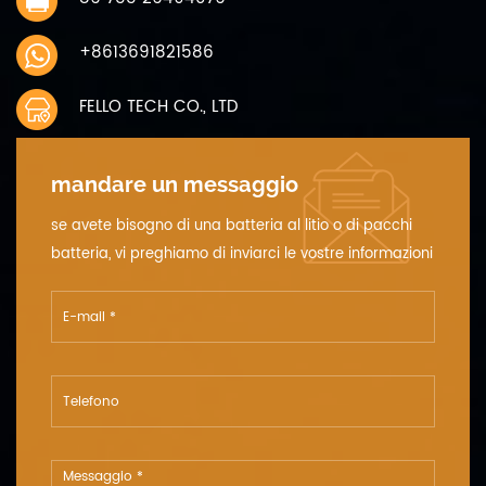
stoccaggio 6 mesi -10 ~ 30 ℃ 12
Conservazione umidità 45% ~
+8613691821586
75 % parente umidità 13 peso
ca. 6.0g 14 ciclo vita 300 volte
FELLO TECH CO., LTD
capacity≥80%
mandare un messaggio
se avete bisogno di una batteria al litio o di pacchi
batteria, vi preghiamo di inviarci le vostre informazioni
dettagliate sulla tensione, la capacità e le dimensioni.